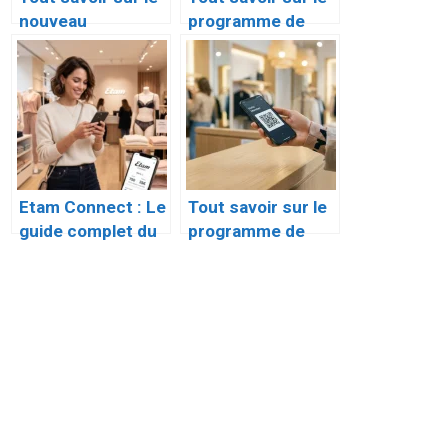
nouveau
programme de
programme de
fidélité Uniqlo
fidélité : MY
(Accès Membre)
SEPHORA
Etam Connect : Le
Tout savoir sur le
guide complet du
programme de
programme de
fidélité H&M :
fidélité pour
Hello Member
sublimer vos
achats