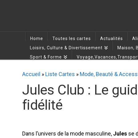
Home
Toutes les cartes
Actualités
Al
Loisirs, Culture & Divertissement
Maison, B
Sport & Forme
Voyage,Vacances,Transport
Accueil
»
Liste Cartes
»
Mode, Beauté & Access
Jules Club : Le gu
fidélité
Dans l’univers de la mode masculine,
Jules
se d