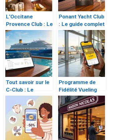
L’Occitane
Ponant Yacht Club
Provence Club : Le
: Le guide complet
Guide Complet du
du programme de
Programme de
fidélité
Fidélité
d’exception
Tout savoir sur le
Programme de
C-Club : Le
Fidélité Vueling
programme de
Club : Le Guide
fidélité de Costa
Complet
Croisières