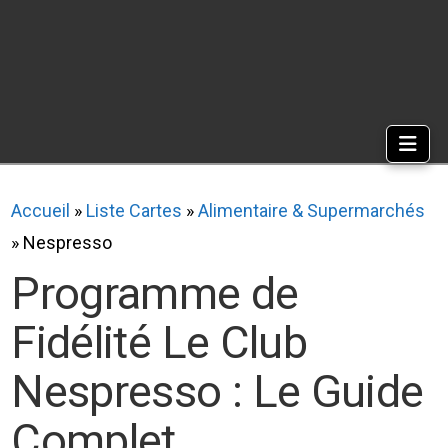
Nav
Accueil
»
Liste Cartes
»
Alimentaire & Supermarchés
»
Nespresso
Programme de
Fidélité Le Club
Nespresso : Le Guide
Complet