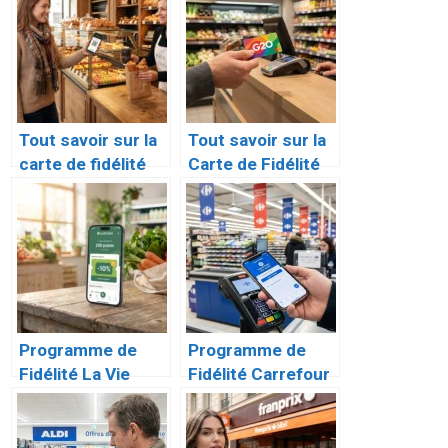
Tout savoir sur la
Tout savoir sur la
carte de fidélité
Carte de Fidélité
des Boulangeries
G20 : Avantages,
Paul
Activation et
Inscription
Programme de
Programme de
Fidélité La Vie
Fidélité Carrefour
Claire : Le Guide
: Le Guide
Complet de la
Complet pour
Carte Bio
Optimiser sa