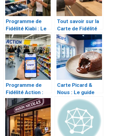
Programme de
Tout savoir sur la
Fidélité Kiabi : Le
Carte de Fidélité
Guide Complet du
G20 : Avantages,
Club « En Famille »
Activation et
Inscription
Programme de
Carte Picard &
Fidélité Action :
Nous : Le guide
Oubliez la carte,
complet du
place à l’App !
programme de
fidélité