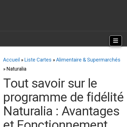
Nav
Accueil
»
Liste Cartes
»
Alimentaire & Supermarchés
»
Naturalia
Tout savoir sur le
programme de fidélité
Naturalia : Avantages
et Fonctionnement