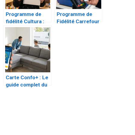
Programme de
Programme de
fidélité Cultura :
Fidélité Carrefour
Le guide complet
: Le Guide
de la carte
Complet pour
Cultur’addict
Optimiser sa
Cagnotte
Carte Confo+ : Le
guide complet du
programme de
fidélité Conforama