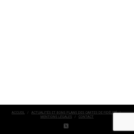
ACCUEIL
ACTUALITÉS ET BONS PLANS DES CARTES DE FIDÉLITÉ
MENTIONS LÉGALES
CONTACT
X