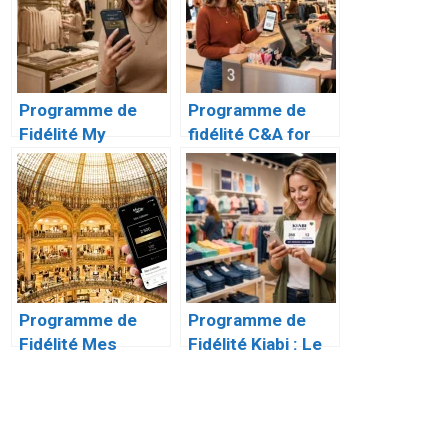
Programme de
Programme de
Fidélité My
fidélité C&A for
Intimissimi : Le
you : Le guide
Guide Complet
complet pour
profiter
d’avantages
exclusifs
Programme de
Programme de
Fidélité Mes
Fidélité Kiabi : Le
Galeries : Le Guide
Guide Complet du
Complet
Club « En Famille »