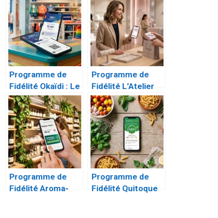
de la Carte Plus
Complet
Programme de
Programme de
Fidélité Okaïdi : Le
Fidélité L’Atelier
Guide Complet de
d’Amaya : Le Guide
la Carte OK+
Complet
Programme de
Programme de
Fidélité Aroma-
Fidélité Quitoque
Zone : Le Guide
et Moi : Le Guide
pour Optimiser
Complet